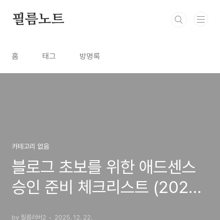
본문 바로가기
필름노트
홈
태그
방명록
카테고리 없음
블로그 초보를 위한 애드센스
승인 준비 체크리스트 (2025
최신판)
by 필름러버2
2025. 12. 22.