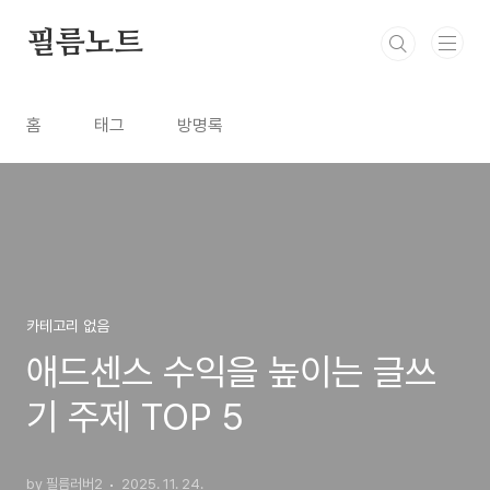
본문 바로가기
필름노트
홈
태그
방명록
카테고리 없음
애드센스 수익을 높이는 글쓰
기 주제 TOP 5
by 필름러버2
2025. 11. 24.