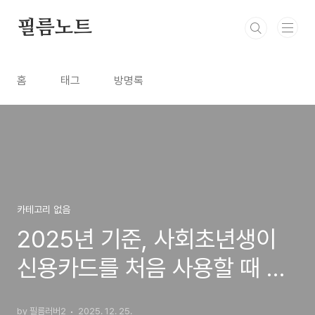
본문 바로가기
필름노트
홈
태그
방명록
카테고리 없음
2025년 기준, 사회초년생이
신용카드를 처음 사용할 때 반
드시 알아야 할 기준
by 필름러버2
2025. 12. 25.