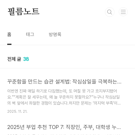
본문 바로가기
필름노트
홈
태그
방명록
전체 글
38
꾸준함을 만드는 습관 설계법: 작심삼일을 극복하는 5가지 실전 전략
이번엔 진짜 매일 하기로 다짐했는데, 또 며칠 못 가고 흐지부지됐어
요.”“계획은 잘 세우는데, 왜 늘 꾸준하지 못할까요?”누구나 작심삼일
의 벽 앞에서 좌절한 경험이 있습니다.하지만 문제는 ‘의지력 부족’이
아니라, 습관 설계의 방식입니다.꾸준함은 ‘성격’이 아니라 ‘기술’입니
2025. 11. 21.
다.이번 글에서는 작심삼일을 극복하고 꾸준함을 지속시키는 5가지 실
전 전략을 소개합니다.꾸준함이 중요한 이유✅ 실행이 곧 결과다많은
2025년 부업 추천 TOP 7: 직장인, 주부, 대학생 누구나 가능한 사이드잡
사람들은 정보를 알고 있고, 계획도 잘 세웁니다.하지만 실행하고 지속
하는 사람만이 결과를 만듭니다.✅ 작은 반복이 큰 차이를 만든다하루