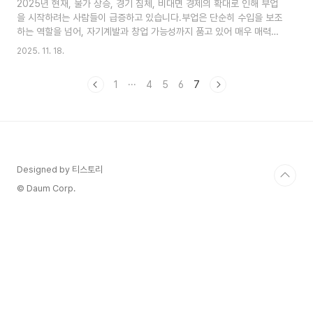
2025년 현재, 물가 상승, 경기 침체, 비대면 경제의 확대로 인해 부업
10분의 습관도 1년이면 60시간, 100시간을 넘깁니다.꾸준함은 복리
을 시작하려는 사람들이 급증하고 있습니다.부업은 단순히 수입을 보조
처럼 쌓이는 힘입니다.✅ 자존감과 연결된다계획을 실행하고 지켜냈을
하는 역할을 넘어, 자기계발과 창업 가능성까지 품고 있어 매우 매력적
때,“나는 해냈다”는 감각이 자존..
인 선택지로 떠오르고 있습니다.이 글에서는 직장인, 주부, 대학생 모두
2025. 11. 18.
쉽게 시작할 수 있는 2025년형 부업 아이템 TOP 7을 소개하고,각 부
업의 소요 시간, 초기 비용, 수익화 난이도를 기준으로 비교 분석합니
1
···
4
5
6
7
다.부업을 시작하기 전 체크리스트✅ 하루 투자 가능한 시간은?✅ 내가
잘하는 일 vs 배우고 싶은 일?✅ 초기 투자비용은 어느 정도 감당 가능
한가?✅ 실명 기반 vs 익명 활동 중 선호는?이 질문에 대한 답을 기반
으로 자신에게 맞는 부업을 선택해야 지속 가능하고 수익성 있는 부업
활동이 가능..
Designed by 티스토리
© Daum Corp.