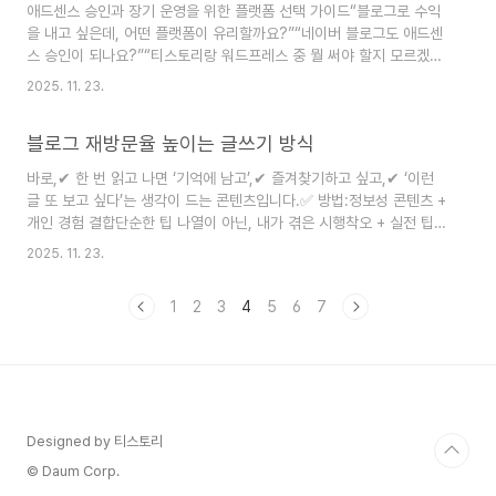
애드센스 승인과 장기 운영을 위한 플랫폼 선택 가이드“블로그로 수익
합니다.이번 글에서는 감정기록 중심 블로그로 애드센스 승인을 받고,
을 내고 싶은데, 어떤 플랫폼이 유리할까요?”“네이버 블로그도 애드센
수익화로 이어가기 위한 실전 구조와 글쓰기 전략을 정리해드립니다.1.
스 승인이 되나요?”“티스토리랑 워드프레스 중 뭘 써야 할지 모르겠어
감정기록 블로그, 수익화 가능한가요..
요.”블로그를 운영하며 수익화를 목표로 한다면,**“어디에서 운영할
2025. 11. 23.
것인가”**는 매우 중요한 결정입니다.특히 애드센스 승인 가능성, 수익
확장성, 검색 유입 구조 등은플랫폼에 따라 확연한 차이가 존재합니다.
블로그 재방문율 높이는 글쓰기 방식
이번 글에서는 **네이버 블로그와 구글 기반 블로그(티스토리/워드프
레스)**를 비교하고,수익화 전략별 장단점을 분석해드리겠습니다.1. 각
바로,✔ 한 번 읽고 나면 ‘기억에 남고’,✔ 즐겨찾기하고 싶고,✔ ‘이런
플랫폼의 기본 특징플랫폼주요 특징네이버 블로그접근성 높고, 국내 사
글 또 보고 싶다’는 생각이 드는 콘텐츠입니다.✅ 방법:정보성 콘텐츠 +
용자가 많음. 초보자에게 쉬운 UI 제공티스토리 (구글 블로그)애드센스
개인 경험 결합단순한 팁 나열이 아닌, 내가 겪은 시행착오 + 실전 팁
수익화에 최적화, 자유로운 ..
구조로 구성예시:❌ “시간관리 앱 추천 5가지”✅ “시간관리 앱 5개 직
2025. 11. 23.
접 써본 후기와 추천 순위 (2025년판)”→ 나의 시선이 들어간 정보는
신뢰도를 높이고 재방문을 유도합니다.2. 시리즈 글로 다음 글을 예고
1
2
3
4
5
6
7
하라재방문을 만드는 가장 강력한 구조는바로 **“시리즈 콘텐츠”**입
니다.독자가 “다음 글은 언제 올라오지?”를 궁금해하는 블로그는구독
으로 이어질 확률이 높습니다.✅ 실전 팁:시리즈형 글 제목 구성:자기계
발 루틴 만들기 ① 준비편, ② 실전편, ③ 유지편글 말미에 다음 글 예
고 ..
Designed by 티스토리
© Daum Corp.