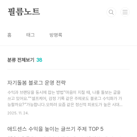
본문 바로가기
필름노트
홈
태그
방명록
분류 전체보기
38
자기돌봄 블로그 운영 전략
수익과 브랜딩을 동시에 잡는 방법“마음이 지칠 때, 나를 돌보는 글을
쓰고 있어요.”“셀프케어, 감정 기록 같은 주제로도 블로그 수익화가 가
능할까요?”가능합니다.오히려 요즘 같은 정신적 피로도가 높은 시대에
는자기돌봄 콘텐츠의 수요와 확장성이 매우 커지고 있습니다.이번 글에
2025. 11. 24.
서는 자기돌봄 중심 블로그를 운영하면서 애드센스 승인을 받고, 브랜
딩과 수익화를 동시에 이루는 전략을 구체적으로 정리해드립니다.1. 자
애드센스 수익을 높이는 글쓰기 주제 TOP 5
기돌봄 콘텐츠, 왜 주목받고 있을까?심리적 피로, 번아웃, 우울감 등 현
대인의 감정 이슈 증가검색 키워드: "감정기록", "불안 극복", "마음 챙