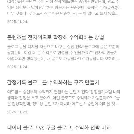
CPC 높은 콘텐츠 주제 선정 전략“애드센스 승인은 받았는데, 광고 수
김", "셀프케어 루틴" 등SNS, 유튜브, 블로그 등에서 힐링 콘텐츠에 대
익은 생각보다 낮아요.”“하루 방문자는 꾸준한데, 클릭당 수익(CPC)이
한 수요 증가소비자 트렌드: 자기이해 → 자기관리 → 자기브랜딩으로
너무 낮습니다.”애드센스 수익은 단순히 트래픽이 많다고 늘지 않습니
확장블로그를 통해..
다.핵심은 **클릭당 단가(CPC)**이며, 이는 주제와 키워드 선택에 따
2025. 11. 24.
라 큰 차이가 납니다.이번 글에서는 CPC가 높은 애드센스 전략 주제
TOP 5를 소개하고,각 주제에 맞는 글쓰기 전략과 실제 제목 예시까지
콘텐츠를 전자책으로 확장해 수익화하는 방법
함께 제시합니다.📌 CPC란?Cost Per Click, 클릭당 광고 수익을 의
미합니다.즉, 누군가 내 블로그의 광고를 클릭했을 때 발생하는 금액입
블로그 글을 디지털 자산으로 바꾸는 실전 전략“블로그에 글은 꾸준히
니다.어떤 주제는 클릭당 50원어떤 주제는 클릭당 3,000원 이상주제
쌓이는데, 이걸 더 큰 수익으로 연결할 수 없을까요?”“전자책 만들기
선정이 곧 수익의 차이를 만드는 핵심 포인트입니다.✅ 애드센스 수익
어렵다고만 생각했는데, 내 글로도 가능할까요?”가능합니다.오히려 블
을..
로그를 일정 기간 운영해왔다면,당신은 이미 전자책의 70%를 갖고 있
2025. 11. 24.
다고 해도 과언이 아닙니다.특히 자기계발, 루틴, 감정 기록, 글쓰기, 블
로그 운영 등 정보 기반 콘텐츠는디지털 파일(PDF, 전자책, 워크북) 형
감정기록 블로그를 수익화하는 구조 만들기
태로 확장해수익 구조를 애드센스 외에도 넓힐 수 있는 강력한 방법이
됩니다.이번 글에서는 블로그 콘텐츠를 전자책으로 연결해 수익화하는
애드센스 승인부터 수익까지 연결하는 콘텐츠 전략“감정일기처럼 나의
실전 전략을 단계별로 안내합니다.1. 왜 전자책 수익화인가?✅ 블로그
생각과 감정을 쓰고 있어요. 이런 블로그도 수익화가 가능할까요?”“글
의 강점을 확장한 수익 모델이미 쓰고 있는 글을 재편집만 하면 상품화
은 감성적인데, 정보성 콘텐츠가 아니라 애드센스 승인이 어려울 것 같
가능디자인, 재고, 물..
아요.”최근 블로그를 감정 정리와 마음 회복의 도구로 활용하는 분들이
2025. 11. 23.
많습니다.특히 자기이해, 감정 기록, 감성 에세이 등을 중심으로 한 블
로그는읽는 사람에게 깊은 공감과 위로를 주는 콘텐츠가 될 수 있습니
네이버 블로그 vs 구글 블로그, 수익화 전략 비교
다.하지만 애드센스 기준에서는 정보성과 체계적인 콘텐츠 구조가 중요
하기 때문에감정 블로그를 수익화하기 위한 전략적인 구성 방식이 필요